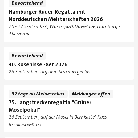
Bevorstehend
Hamburger Ruder-Regatta mit
Norddeutschen Meisterschaften 2026
Tage
zu
26
-
27 September
Wasserpark Dove-Elbe, Hamburg -
Standorte
Allermöhe
Bevorstehend
40. Roseninsel-8er 2026
Tage
26 September
auf dem Starnberger See
Standorte
37 tage bis Meldeschluss
Meldungen offen
75. Langstreckenregatta "Grüner
Moselpokal"
Tage
26 September
auf der Mosel in Bernkastel-Kues
,
Standorte
Bernkastel-Kues