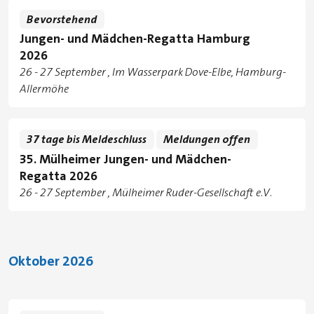
Bevorstehend
Jungen- und Mädchen-Regatta Hamburg
2026
Tage
zu
26
-
27 September
Im Wasserpark Dove-Elbe, Hamburg-
Standorte
Allermöhe
37 tage bis Meldeschluss
Meldungen offen
35. Mülheimer Jungen- und Mädchen-
Regatta 2026
Tage
zu
26
-
27 September
Mülheimer Ruder-Gesellschaft e.V.
Standorte
Oktober 2026