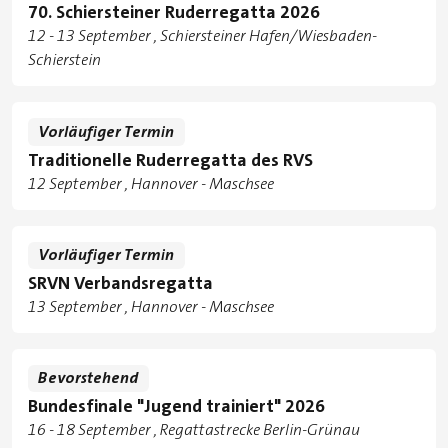
70. Schiersteiner Ruderregatta 2026
Tage
zu
12
-
13 September
Schiersteiner Hafen/Wiesbaden-
Standorte
Schierstein
Vorläufiger Termin
Traditionelle Ruderregatta des RVS
Tage
12 September
Hannover - Maschsee
Standorte
Vorläufiger Termin
SRVN Verbandsregatta
Tage
13 September
Hannover - Maschsee
Standorte
Bevorstehend
Bundesfinale "Jugend trainiert" 2026
Tage
zu
16
-
18 September
Regattastrecke Berlin-Grünau