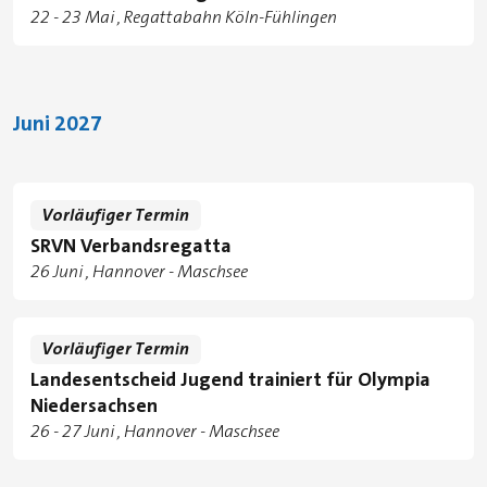
Tage
zu
22
-
23 Mai
Regattabahn Köln-Fühlingen
Standorte
Juni 2027
Vorläufiger Termin
SRVN Verbandsregatta
Tage
26 Juni
Hannover - Maschsee
Standorte
Vorläufiger Termin
Landesentscheid Jugend trainiert für Olympia
Niedersachsen
Tage
zu
26
-
27 Juni
Hannover - Maschsee
Standorte