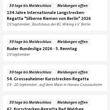
30 tage bis Meldeschluss
Meldungen offen
134 Jahre Internationale Langstrecken-
Regatta "Silberne Riemen von Berlin" 2026
Tage
19 September
Bootshaus der RG Wiking e.V. Berlin
Standorte
30 tage bis Meldeschluss
Meldungen offen
Ruder-Bundesliga 2026 - 5. Renntag
Tage
19 September
30 tage bis Meldeschluss
Meldungen offen
54. Grossauheimer Kurzstrecken-Regatta
Tage
zu
19
-
20 September
auf dem Main in Hanau-Grossauheim
Standorte
30 tage bis Meldeschluss
Meldungen offen
62. Kurzstrecken-Regatta Bad Waldsee