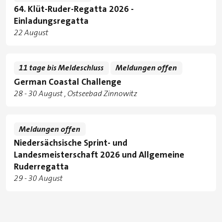
64. Klüt-Ruder-Regatta 2026 -
Einladungsregatta
Tage
22 August
11 tage bis Meldeschluss
Meldungen offen
German Coastal Challenge
Tage
zu
28
-
30 August
Ostseebad Zinnowitz
Standorte
Meldungen offen
Niedersächsische Sprint- und
Landesmeisterschaft 2026 und Allgemeine
Ruderregatta
Tage
zu
29
-
30 August