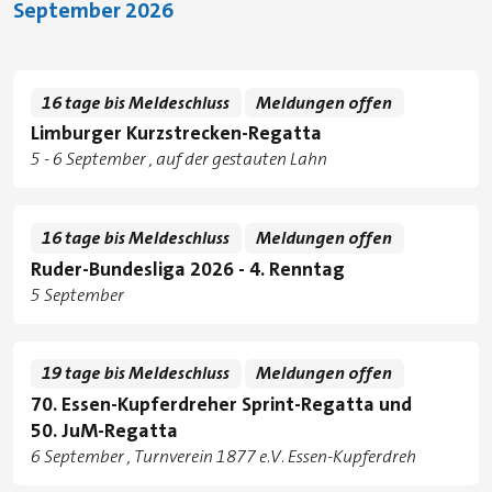
September 2026
16 tage bis Meldeschluss
Meldungen offen
Limburger Kurzstrecken-Regatta
Tage
zu
5
-
6 September
auf der gestauten Lahn
Standorte
16 tage bis Meldeschluss
Meldungen offen
Ruder-Bundesliga 2026 - 4. Renntag
Tage
5 September
19 tage bis Meldeschluss
Meldungen offen
70. Essen-Kupferdreher Sprint-Regatta und
50. JuM-Regatta
Tage
6 September
Turnverein 1877 e.V. Essen-Kupferdreh
Standorte