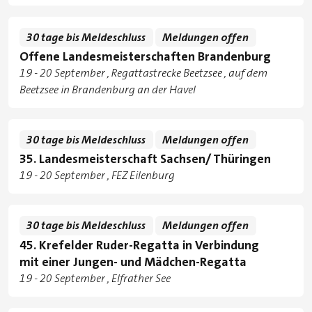
Standorte
30 tage bis Meldeschluss
Meldungen offen
Offene Landesmeisterschaften Brandenburg
Tage
zu
19
-
20 September
Regattastrecke Beetzsee
,
auf dem
Standorte
Beetzsee in Brandenburg an der Havel
30 tage bis Meldeschluss
Meldungen offen
35. Landesmeisterschaft Sachsen/ Thüringen
Tage
zu
19
-
20 September
FEZ Eilenburg
Standorte
30 tage bis Meldeschluss
Meldungen offen
45. Krefelder Ruder-Regatta in Verbindung
mit einer Jungen- und Mädchen-Regatta
Tage
zu
19
-
20 September
Elfrather See
Standorte