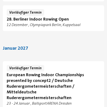
Standorte
Vorläufiger Termin
28. Berliner Indoor Rowing Open
Tage
12 Dezember
Olympiapark Berlin, Kuppelsaal
Standorte
Januar 2027
Vorläufiger Termin
European Rowing Indoor Championships
presented by concept2 / Deutsche
Ruderergometermeisterschaften /
Mitteldeutsche
Ruderergometermeisterschaften
Tage
zu
23
-
24 Januar
BallsportARENA Dresden