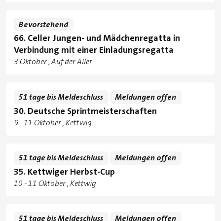
Bevorstehend
66. Celler Jungen- und Mädchenregatta in
Verbindung mit einer Einladungsregatta
Tage
3 Oktober
Auf der Aller
Standorte
51 tage bis Meldeschluss
Meldungen offen
30. Deutsche Sprintmeisterschaften
Tage
zu
9
-
11 Oktober
Kettwig
Standorte
51 tage bis Meldeschluss
Meldungen offen
35. Kettwiger Herbst-Cup
Tage
zu
10
-
11 Oktober
Kettwig
Standorte
51 tage bis Meldeschluss
Meldungen offen