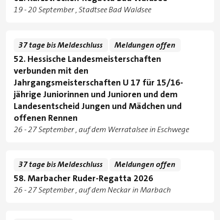
Tage
zu
19
-
20 September
Stadtsee Bad Waldsee
Standorte
37 tage bis Meldeschluss
Meldungen offen
52. Hessische Landesmeisterschaften
verbunden mit den
Jahrgangsmeisterschaften U 17 für 15/16-
jährige Juniorinnen und Junioren und dem
Landesentscheid Jungen und Mädchen und
offenen Rennen
Tage
zu
26
-
27 September
auf dem Werratalsee in Eschwege
Standorte
37 tage bis Meldeschluss
Meldungen offen
58. Marbacher Ruder-Regatta 2026
Tage
zu
26
-
27 September
auf dem Neckar in Marbach
Standorte