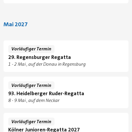
Standorte
Mai 2027
Vorläufiger Termin
29. Regensburger Regatta
Tage
zu
1
-
2 Mai
auf der Donau in Regensburg
Standorte
Vorläufiger Termin
93. Heidelberger Ruder-Regatta
Tage
zu
8
-
9 Mai
auf dem Neckar
Standorte
Vorläufiger Termin
Kölner Junioren-Regatta 2027