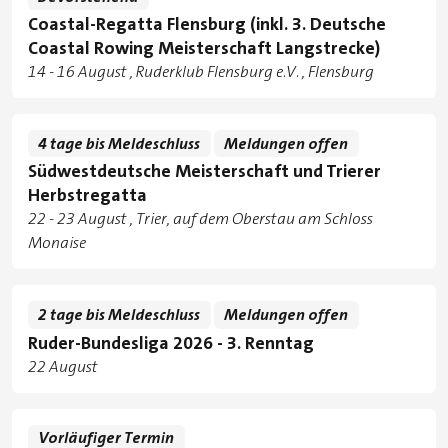
Coastal-Regatta Flensburg (inkl. 3. Deutsche
Coastal Rowing Meisterschaft Langstrecke)
Tage
zu
14
-
16 August
Ruderklub Flensburg e.V.
,
Flensburg
Standorte
4 tage bis Meldeschluss
Meldungen offen
Südwestdeutsche Meisterschaft und Trierer
Herbstregatta
Tage
zu
22
-
23 August
Trier, auf dem Oberstau am Schloss
Standorte
Monaise
2 tage bis Meldeschluss
Meldungen offen
Ruder-Bundesliga 2026 - 3. Renntag
Tage
22 August
Vorläufiger Termin