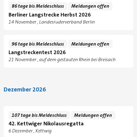
86 tage bis Meldeschluss
Meldungen offen
Berliner Langstrecke Herbst 2026
Tage
14 November
Landesruderverband Berlin
Standorte
96 tage bis Meldeschluss
Meldungen offen
Langstreckentest 2026
Tage
21 November
auf dem gestauten Rhein bei Breisach
Standorte
Dezember 2026
107 tage bis Meldeschluss
Meldungen offen
42. Kettwiger Nikolausregatta
Tage
6 Dezember
Kettwig