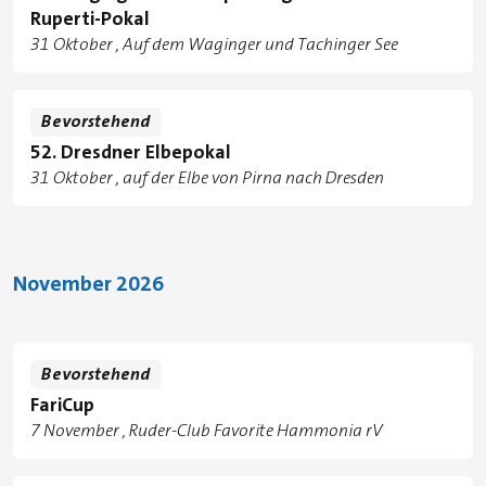
Ruperti-Pokal
Tage
31 Oktober
Auf dem Waginger und Tachinger See
Standorte
Bevorstehend
52. Dresdner Elbepokal
Tage
31 Oktober
auf der Elbe von Pirna nach Dresden
Standorte
November 2026
Bevorstehend
FariCup
Tage
7 November
Ruder-Club Favorite Hammonia rV
Standorte