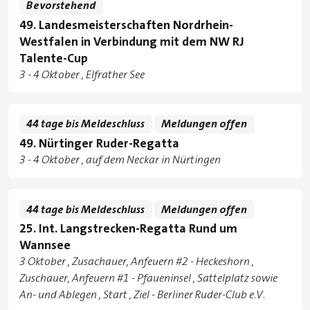
Bevorstehend
49. Landesmeisterschaften Nordrhein-
Westfalen in Verbindung mit dem NW RJ
Talente-Cup
Tage
zu
3
-
4 Oktober
Elfrather See
Standorte
44 tage bis Meldeschluss
Meldungen offen
49. Nürtinger Ruder-Regatta
Tage
zu
3
-
4 Oktober
auf dem Neckar in Nürtingen
Standorte
44 tage bis Meldeschluss
Meldungen offen
25. Int. Langstrecken-Regatta Rund um
Wannsee
Tage
3 Oktober
Zusachauer, Anfeuern #2 - Heckeshorn
,
Standorte
Zuschauer, Anfeuern #1 - Pfaueninsel
,
Sattelplatz sowie
An- und Ablegen
,
Start
,
Ziel - Berliner Ruder-Club e.V.