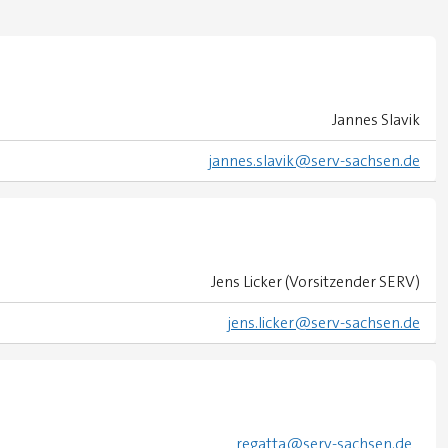
Jannes Slavik
jannes.slavik@serv-sachsen.de
Jens Licker (Vorsitzender SERV)
jens.licker@serv-sachsen.de
regatta@serv-sachsen.de