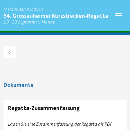
Meldungen möglich
Regatta
54. Grossauheimer Kurzstrecken-Regatta
Findet statt am
zu
19
-
20 September
Hanau
Stadt
Dokumente
Regatta-Zusammenfassung
Laden Sie eine Zusammenfassung der Regatta als PDF