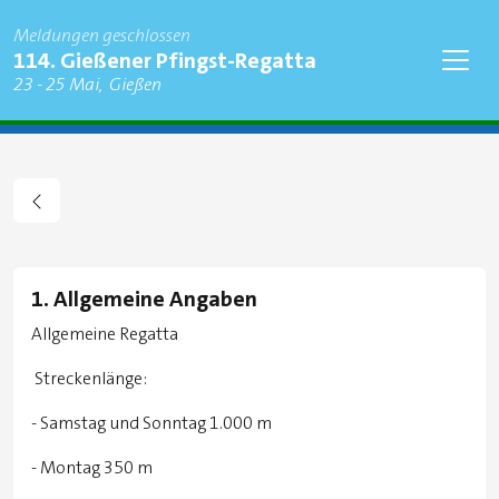
Meldungen geschlossen
Regatta
114. Gießener Pfingst-Regatta
Findet statt am
zu
23
-
25 Mai
Gießen
Stadt
1. Allgemeine Angaben
Allgemeine Regatta
Streckenlänge:
- Samstag und Sonntag 1.000 m
- Montag 350 m