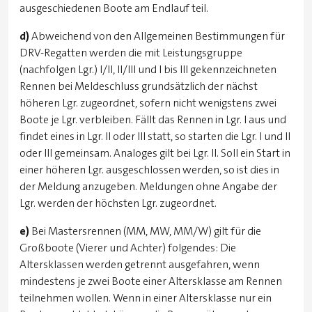
ausgeschiedenen Boote am Endlauf teil.
d)
Abweichend von den Allgemeinen Bestimmungen für
DRV-Regatten werden die mit Leistungsgruppe
(nachfolgen Lgr.) I/II, II/III und I bis III gekennzeichneten
Rennen bei Meldeschluss grundsätzlich der nächst
höheren Lgr. zugeordnet, sofern nicht wenigstens zwei
Boote je Lgr. verbleiben. Fällt das Rennen in Lgr. I aus und
findet eines in Lgr. II oder III statt, so starten die Lgr. I und II
oder III gemeinsam. Analoges gilt bei Lgr. II. Soll ein Start in
einer höheren Lgr. ausgeschlossen werden, so ist dies in
der Meldung anzugeben. Meldungen ohne Angabe der
Lgr. werden der höchsten Lgr. zugeordnet.
e)
Bei Mastersrennen (MM, MW, MM/W) gilt für die
Großboote (Vierer und Achter) folgendes: Die
Altersklassen werden getrennt ausgefahren, wenn
mindestens je zwei Boote einer Altersklasse am Rennen
teilnehmen wollen. Wenn in einer Altersklasse nur ein