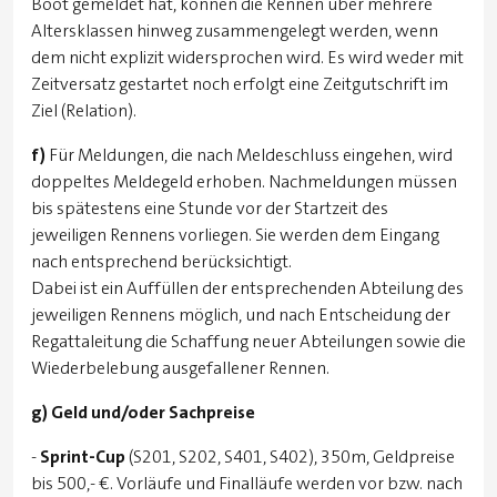
Boot gemeldet hat, können die Rennen über mehrere
Altersklassen hinweg zusammengelegt werden, wenn
dem nicht explizit widersprochen wird. Es wird weder mit
Zeitversatz gestartet noch erfolgt eine Zeitgutschrift im
Ziel (Relation).
f)
Für Meldungen, die nach Meldeschluss eingehen, wird
doppeltes Meldegeld erhoben. Nachmeldungen müssen
bis spätestens eine Stunde vor der Startzeit des
jeweiligen Rennens vorliegen. Sie werden dem Eingang
nach entsprechend berücksichtigt.
Dabei ist ein Auffüllen der entsprechenden Abteilung des
jeweiligen Rennens möglich, und nach Entscheidung der
Regattaleitung die Schaffung neuer Abteilungen sowie die
Wiederbelebung ausgefallener Rennen.
g)
Geld und/oder Sachpreise
-
Sprint-Cup
(S201, S202, S401, S402), 350m, Geldpreise
bis 500,- €. Vorläufe und Finalläufe werden vor bzw. nach