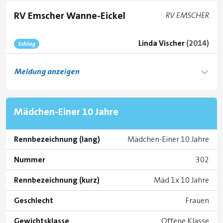
RV Emscher Wanne-Eickel
Club code:
RV EMSCHER
Linda Vischer
(2014)
Schlag
Meldung anzeigen
Mädchen-Einer 10 Jahre
Rennbezeichnung (lang)
Mädchen-Einer 10 Jahre
Nummer
302
Rennbezeichnung (kurz)
Mäd 1x 10 Jahre
Geschlecht
Frauen
Gewichtsklasse
Offene Klasse