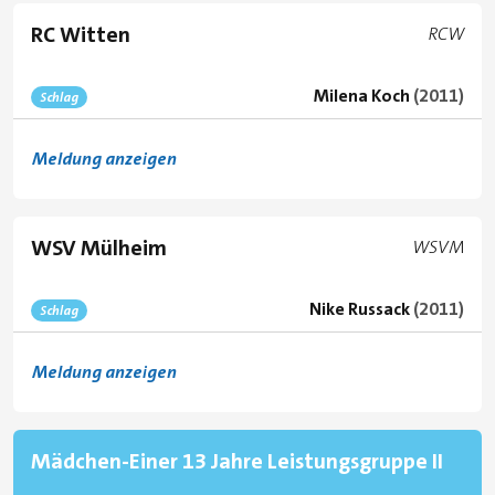
RC Witten
Club cod
RCW
Milena Koch
(2011)
Schlag
Meldung anzeigen
WSV Mülheim
Club code:
WSVM
Nike Russack
(2011)
Schlag
Meldung anzeigen
Mädchen-Einer 13 Jahre Leistungsgruppe II