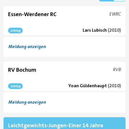
Essen-Werdener RC
Club code
EWRC
Lars Lubisch
(2010)
Schlag
Meldung anzeigen
RV Bochum
Club co
RVB
Yoan Güldenhaupt
(2010)
Schlag
Meldung anzeigen
Leichtgewichts-Jungen-Einer 14 Jahre