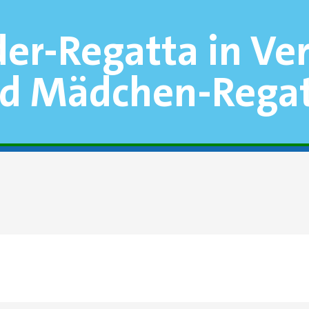
der-Regatta in V
nd Mädchen-Rega