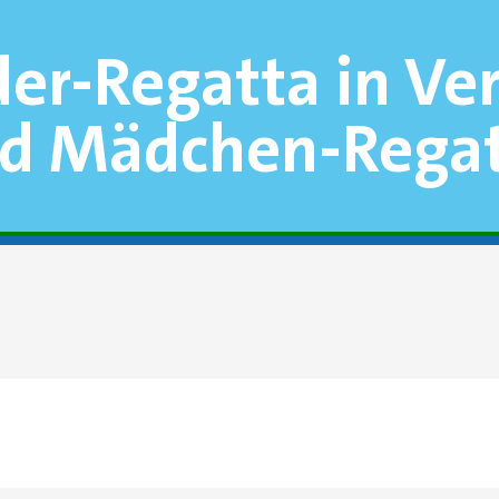
der-Regatta in V
nd Mädchen-Rega