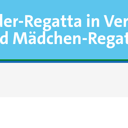
der-Regatta in V
nd Mädchen-Rega