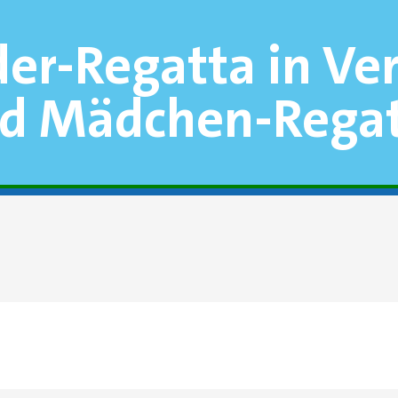
der-Regatta in V
nd Mädchen-Rega