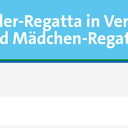
der-Regatta in V
nd Mädchen-Rega